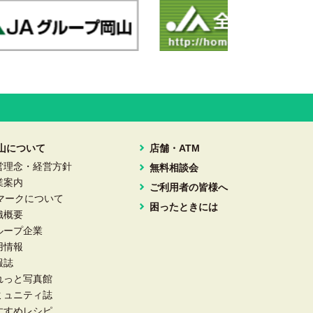
岡山について
店舗・ATM
営理念・経営方針
無料相談会
業案内
ご利用者の皆様へ
Aマークについて
困ったときには
織概要
ループ企業
用情報
報誌
れっと写真館
ミュニティ誌
すすめレシピ