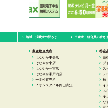
地域・消費者の皆さま
生産者・組合員の皆さ
農産物直売所
特産
はなやか中央店
白
はなやか東店
ブ
はなやか一宮店
ス
はなやか瀬戸内店
メ
一本松直売所
柿
イオンスタイル岡山青江
イ
あ
キ
な
黄