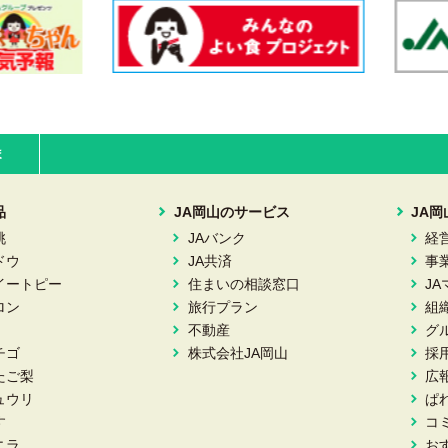
ま
品
JA岡山のサービス
JA
桃
JAバンク
経
ドウ
JA共済
事
イートピー
住まいの相談窓口
J
ロン
旅行プラン
組
不動産
グ
チゴ
株式会社JA岡山
採
たご梨
広
ュウリ
ぱ
す
コ
ニラ
お