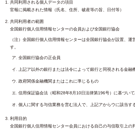
共同利用される個人データの項目
官報に掲載された情報（氏名、住所、破産等の旨、日付等）
共同利用者の範囲
全国銀行個人信用情報センターの会員および全国銀行協会
（注）全国銀行個人信用情報センターは全国銀行協会が設置、運
す。
全国銀行協会の正会員
上記ア以外の銀行または法令によって銀行と同視される金融
政府関係金融機関またはこれに準じるもの
信用保証協会法（昭和28年8月10日法律第196号）に基づい
個人に関する与信業務を営む法人で、上記アからウに該当す
利用目的
全国銀行個人信用情報センター会員における自己の与信取引上の