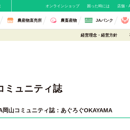
ま
オンラインショップ
困った時には
店舗・A
農産物直売所
農畜産物
JAバンク
経営理念・経営方針
コミュニティ誌
JA岡山コミュニティ誌：
あぐろぐOKAYAMA