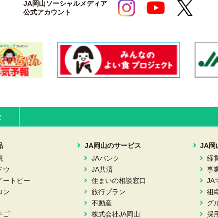
JA岡山ソーシャルメディア
公式アカウント
ま
品
JA岡山のサービス
JA
桃
JAバンク
経
ドウ
JA共済
事
イートピー
住まいの相談窓口
J
ロン
旅行プラン
組
不動産
グ
チゴ
株式会社JA岡山
採