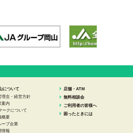
岡山について
店舗・ATM
営理念・経営方針
無料相談会
業案内
ご利用者の皆様へ
Aマークについて
困ったときには
織概要
ループ企業
用情報