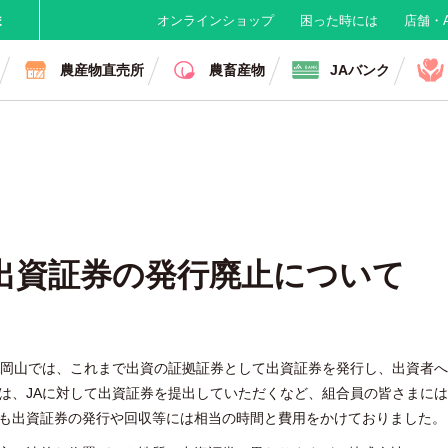
ま
オンラインショップ
困った時には
店舗・A
農産物直売所
農畜産物
JAバンク
出資証券の発行廃止について
A岡山では、これまで出資の証拠証券として出資証券を発行し、出資者
は、JAに対して出資証券を提出していただくなど、組合員の皆さまには
も出資証券の発行や回収等には相当の時間と費用をかけておりました。