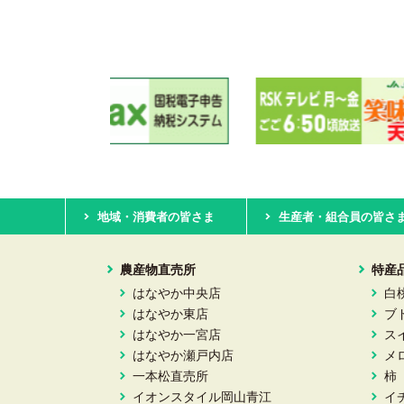
地域・消費者の皆さま
生産者・組合員の皆さ
農産物直売所
特産
はなやか中央店
白
はなやか東店
ブ
はなやか一宮店
ス
はなやか瀬戸内店
メ
一本松直売所
柿
イオンスタイル岡山青江
イ