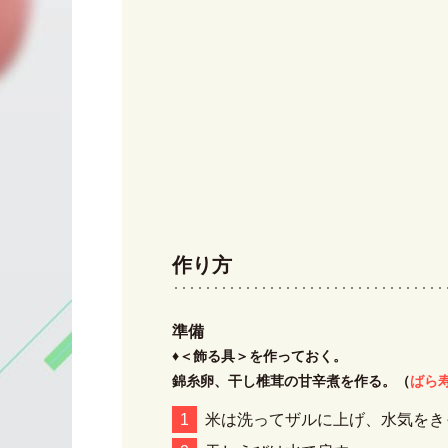
作り方
準備
♦＜飾る具＞を作っておく。
錦糸卵、干し椎茸の甘辛煮を作る。（
ばら
米は洗ってザルに上げ、水気をき