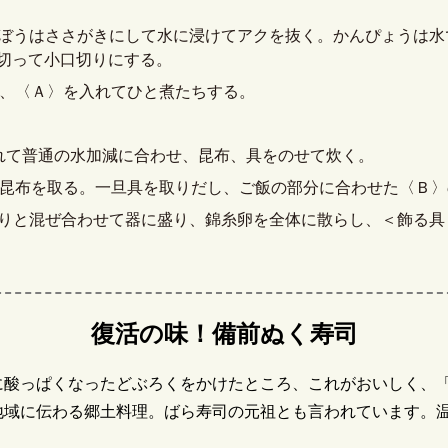
ぼうはささがきにして水に浸けてアクを抜く。かんぴょうは水
切って小口切りにする。
め、〈Ａ〉を入れてひと煮たちする。
れて普通の水加減に合わせ、昆布、具をのせて炊く。
て昆布を取る。一旦具を取りだし、ご飯の部分に合わせた〈Ｂ
りと混ぜ合わせて器に盛り、錦糸卵を全体に散らし、＜飾る具
復活の味！備前ぬく寿司
に酸っぱくなったどぶろくをかけたところ、これがおいしく、
地域に伝わる郷土料理。ばら寿司の元祖とも言われています。