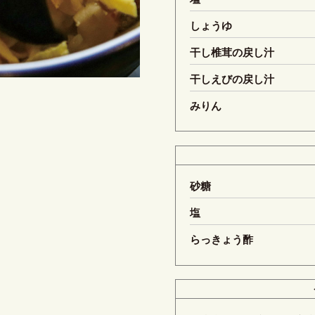
しょうゆ
干し椎茸の戻し汁
干しえびの戻し汁
みりん
砂糖
塩
らっきょう酢