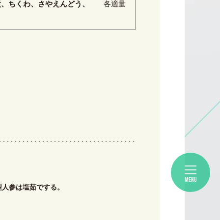
煮、ちくわ、さやえんどう、
各適量
MENU
型人参は塩茹でする。