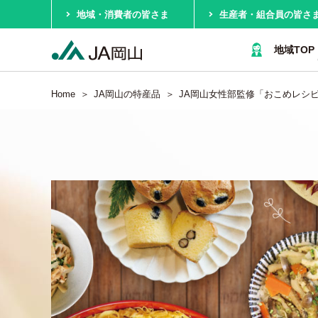
地域・消費者の皆さま
生産者・組合員の皆さ
地域TOP
Home
JA岡山の特産品
JA岡山女性部監修「おこめレシ