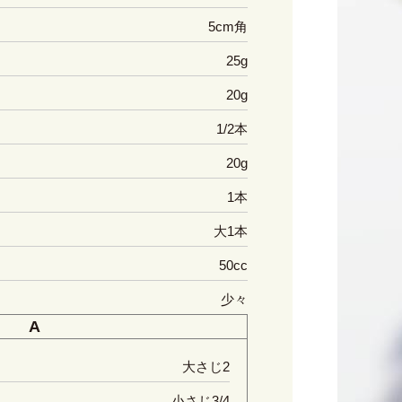
5cm角
25g
20g
1/2本
20g
1本
大1本
50cc
少々
A
大さじ2
小さじ3/4