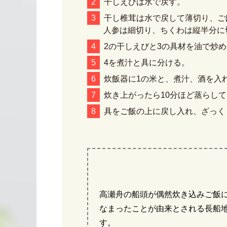
干しえびは水で戻す。
干し椎茸は水で戻して薄切り、ご
人参は細切り、ちくわは縦半分に
2の干しえびと3の具材を油で炒
4を煮汁と具に分ける。
炊飯器に1の米と、煮汁、酒を入
炊き上がったら10分ほど蒸らし
具をご飯の上に戻し入れ、ざっく
高瀬舟の船頭が偶然炊き込みご飯
なまったことが由来とされる長船
す。