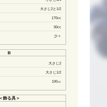
大さじ2と1/2
170cc
30cc
少々
B
大さじ2
大さじ1/2
100㏄
＜飾る具＞