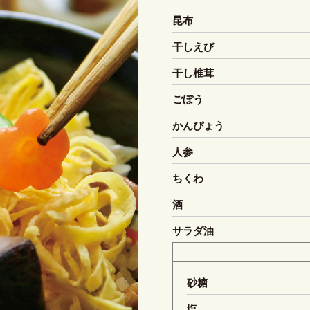
昆布
干しえび
干し椎茸
ごぼう
かんぴょう
人参
ちくわ
酒
サラダ油
砂糖
塩