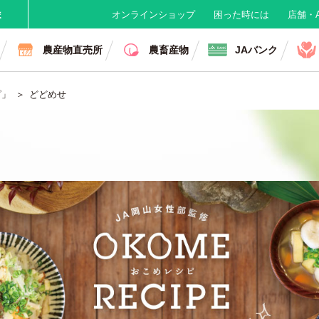
ま
オンラインショップ
困った時には
店舗・A
農産物直売所
農畜産物
JAバンク
ピ」
どどめせ