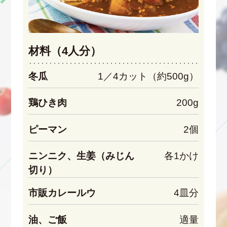
材料（4人分）
冬瓜
1／4カット（約500g）
鶏ひき肉
200g
ピーマン
2個
ニンニク、生姜（みじん
各1かけ
切り）
市販カレールウ
4皿分
油、ご飯
適量