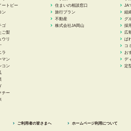
イートピー
住まいの相談窓口
J
ロン
旅行プラン
組
不動産
グ
チゴ
株式会社JA岡山
採
たご梨
広
ュウリ
ぱ
す
コ
ニラ
お
ーマン
デ
ンコン
定
瓜
菜
ぎ
クチー
米
ご利用者の皆さまへ
ホームページ利用について