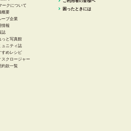
ご利用者の皆様へ
Aマークについて
困ったときには
織概要
ループ企業
用情報
報誌
れっと写真館
ミュニティ誌
すすめレシピ
ィスクロージャー
型約款一覧