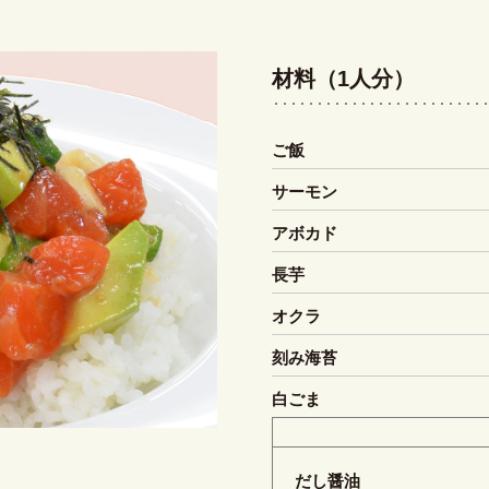
材料（1人分）
ご飯
サーモン
アボカド
長芋
オクラ
刻み海苔
白ごま
だし醤油