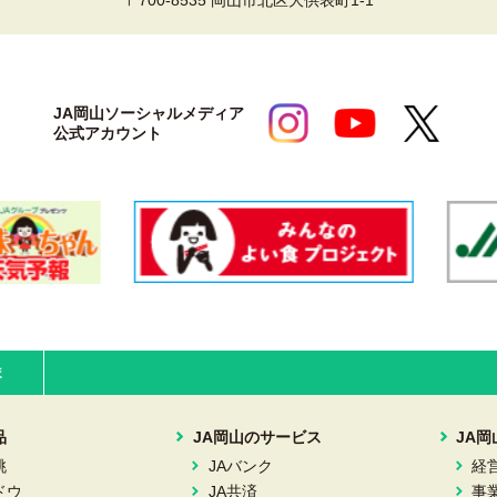
〒700-8535 岡山市北区大供表町1-1
JA岡山ソーシャルメディア
公式アカウント
ま
品
JA岡山のサービス
JA
桃
JAバンク
経
ドウ
JA共済
事