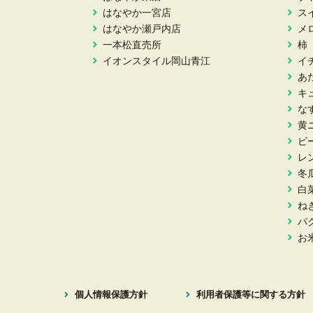
はなやか一宮店
ス
はなやか瀬戸内店
メ
一本松直売所
柿
イオンスタイル岡山青江
イ
あ
キ
な
黄
ピ
レ
冬
白
ね
パ
お
個人情報保護方針
利用者保護等に関する方針