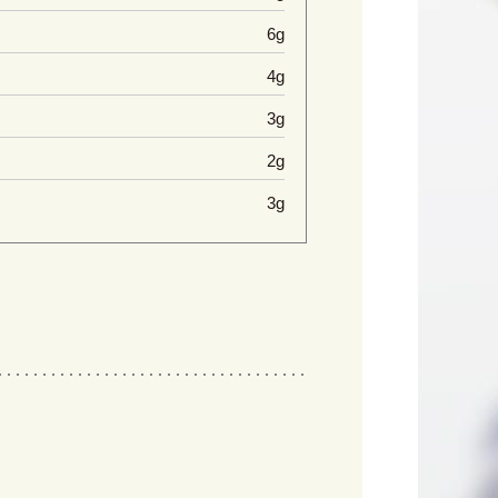
6g
4g
3g
2g
3g