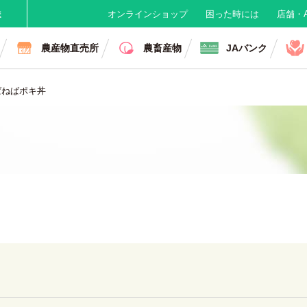
ま
オンラインショップ
困った時には
店舗・A
農産物直売所
農畜産物
JAバンク
ばねばポキ丼