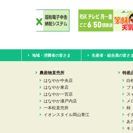
地域・消費者の皆さま
生産者・組合員の皆さ
農産物直売所
特産
はなやか中央店
白
はなやか東店
ブ
はなやか一宮店
ス
はなやか瀬戸内店
メ
一本松直売所
柿
イオンスタイル岡山青江
イ
あ
キ