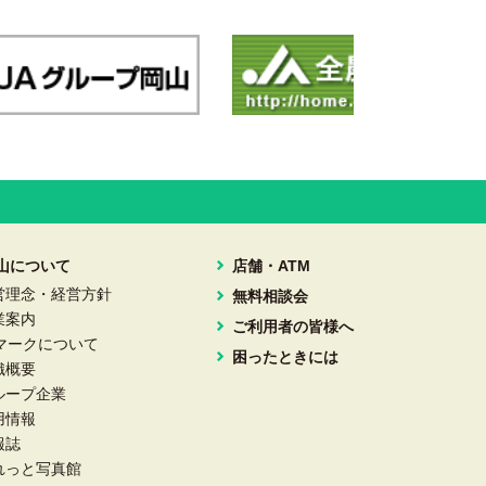
岡山について
店舗・ATM
営理念・経営方針
無料相談会
業案内
ご利用者の皆様へ
Aマークについて
困ったときには
織概要
ループ企業
用情報
報誌
れっと写真館