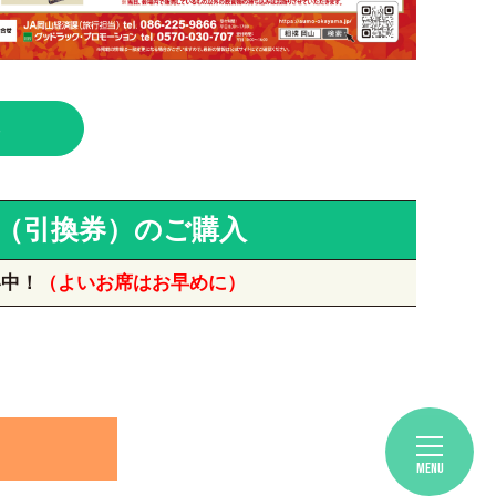
る
（引換券）のご購入
い中！
（よいお席はお早めに）
MENU