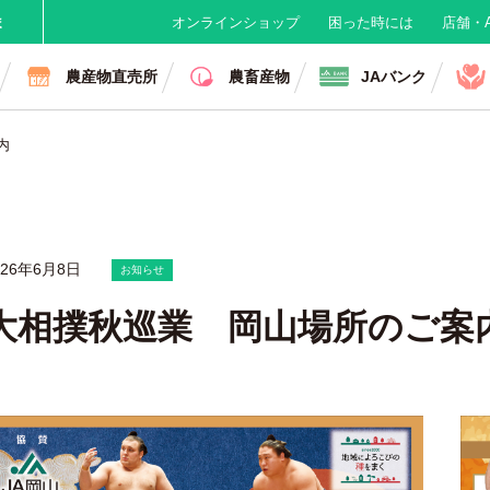
ま
オンラインショップ
困った時には
店舗・A
農産物直売所
農畜産物
JAバンク
内
026年6月8日
お知らせ
大相撲秋巡業 岡山場所のご案