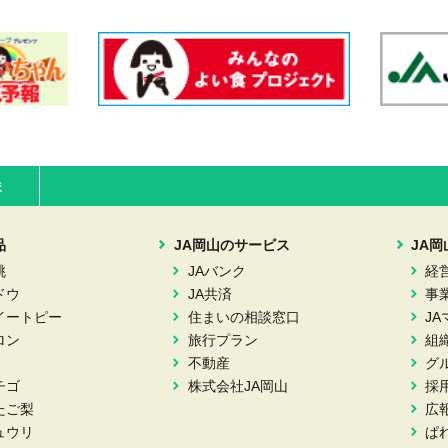
ま
品
JA岡山のサービス
JA
桃
JAバンク
経
ドウ
JA共済
事
イートピー
住まいの相談窓口
J
ロン
旅行プラン
組
不動産
グ
チゴ
株式会社JA岡山
採
たご梨
広
ュウリ
ぱ